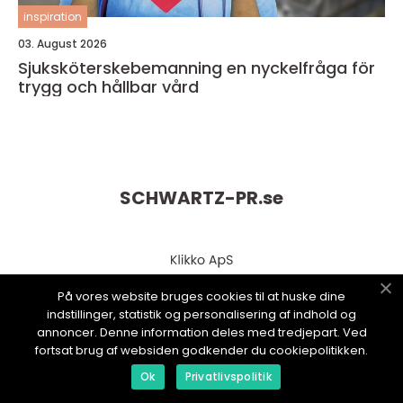
inspiration
03. August 2026
Sjuksköterskebemanning en nyckelfråga för
trygg och hållbar vård
SCHWARTZ-PR.
se
På vores website bruges cookies til at huske dine
indstillinger, statistik og personalisering af indhold og
annoncer. Denne information deles med tredjepart. Ved
fortsat brug af websiden godkender du cookiepolitikken.
Ok
Privatlivspolitik
web:
www.klikko.dk