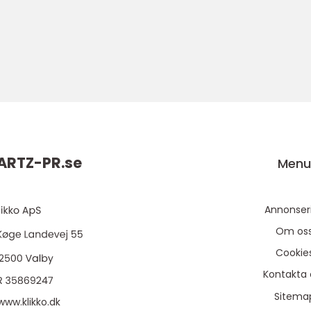
RTZ-PR.
se
Men
Annonser
Om os
Cookie
Kontakta 
Sitema
www.klikko.dk