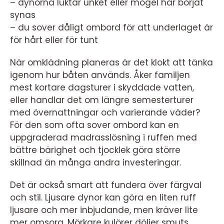
– dynorna luktar unket eller mögel har börjat
synas
– du sover dåligt ombord för att underlaget är
för hårt eller för tunt
När omklädning planeras är det klokt att tänka
igenom hur båten används. Åker familjen
mest kortare dagsturer i skyddade vatten,
eller handlar det om längre semesterturer
med övernattningar och varierande väder?
För den som ofta sover ombord kan en
uppgraderad madrasslösning i ruffen med
bättre bärighet och tjocklek göra större
skillnad än många andra investeringar.
Det är också smart att fundera över färgval
och stil. Ljusare dynor kan göra en liten ruff
ljusare och mer inbjudande, men kräver lite
mer omsorg. Mörkare kulörer döljer smuts