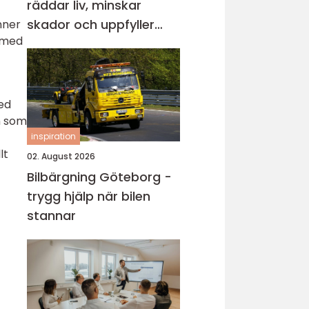
räddar liv, minskar
skador och uppfyller
nner
r med
lagkrav
med
h som
inspiration
lt
02. August 2026
Bilbärgning Göteborg -
trygg hjälp när bilen
stannar