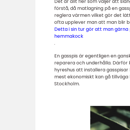
Det är allt fler som väljer att slän
förstå, då matlagning på en gassp
reglera värmen vilket gör det lät
ofta upplever man att man blir b
Detta i sin tur gör att man gärn
hemmakock
.
En gasspis är egentligen en gansk
reparera och underhålla. Därför k
hyreshus att installera gasspisa
mest ekonomiskt kan gå tillväga k
Stockholm.