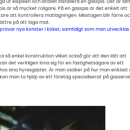
ga ut elspisen och istället installera en gasspis. Det är lät
is är så mycket roligare. På en gasspis är det enkelt att
tare att kontrollera matlagningen. Misstagen blir färre o
ättre på att laga mat.
a prövar nya konster i köket, samtidigt som man utveckla
a så enkel konstruktion vilket också gör att den lätt att
an det verkligen löna sig för en fastighetsägare av ett
r hos sina hyresgäster. Är man osäker på hur man enklast
an man ta hjälp av ett företag specialiserat på gasservic