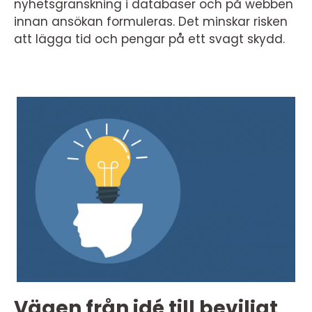
nyhetsgranskning i databaser och på webben
innan ansökan formuleras. Det minskar risken
att lägga tid och pengar på ett svagt skydd.
Vägen från idé till beviljat