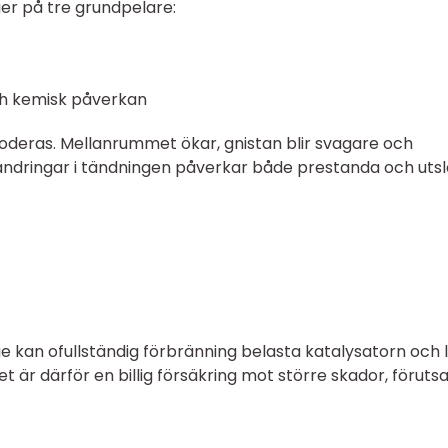
r på tre grundpelare:
ch kemisk påverkan
oderas. Mellanrummet ökar, gnistan blir svagare och
ndringar i tändningen påverkar både prestanda och utsl
ge kan ofullständig förbränning belasta katalysatorn och 
tet är därför en billig försäkring mot större skador, föruts