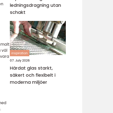
en
ledningsdragning utan
schakt
imalt
 väl
inspiration
 vara
07. July 2026
Härdat glas starkt,
säkert och flexibelt i
moderna miljöer
 med
.