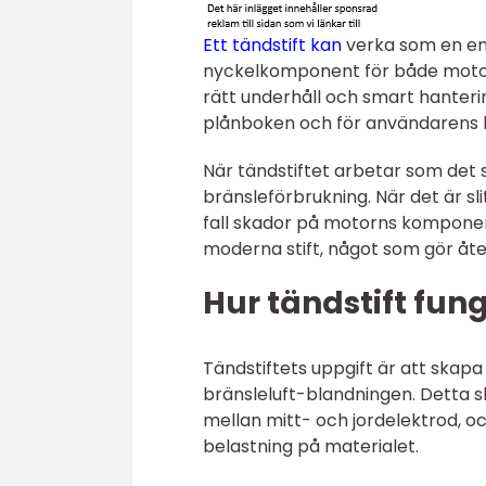
Ett tändstift kan
verka som en enke
nyckelkomponent för både motorn
rätt underhåll och smart hanterin
plånboken och för användarens 
När tändstiftet arbetar som det
bränsleförbrukning. När det är sl
fall skador på motorns komponen
moderna stift, något som gör åt
Hur tändstift fung
Tändstiftets uppgift är att skap
bränsleluft-blandningen. Detta s
mellan mitt- och jordelektrod, oc
belastning på materialet.