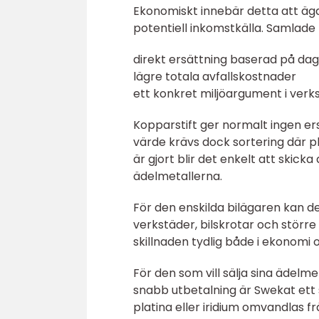
Ekonomiskt innebär detta att ägare
potentiell inkomstkälla. Samlade 
direkt ersättning baserad på dag
lägre totala avfallskostnader
ett konkret miljöargument i ver
Kopparstift ger normalt ingen ers
värde krävs dock sortering där plat
är gjort blir det enkelt att skicka
ädelmetallerna.
För den enskilda bilägaren kan de
verkstäder, bilskrotar och störr
skillnaden tydlig både i ekonomi 
För den som vill sälja sina ädelme
snabb utbetalning är Swekat ett 
platina eller iridium omvandlas f