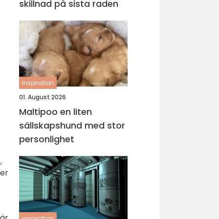
skillnad på sista raden
inspiration
01. August 2026
Maltipoo en liten
sällskapshund med stor
personlighet
,
ler
 är
inspiration