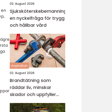
03. August 2026
t en
Sjuksköterskebemanning
yp,
en nyckelfråga för trygg
och hållbar vård
lägre
ärsta
nga
inspiration
02. August 2026
Brandtätning som
räddar liv, minskar
oppar
skador och uppfyller
lagkrav