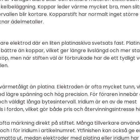
ickelbeläggning. Koppar leder värme mycket bra, men slit
rvallen blir kortare. Kopparstift har normalt inget större
knar ädelmetaller.
are elektrod där en liten platinaskiva svetsats fast. Platin
ttre än koppar, vilket ger längre livslängd och mer sta
nköp, men när stiften väl är förbrukade har de ett tydligt 
len.
ärmetåligt än platina. Elektroden är ofta mycket tunn, vi
d lägre spänning och hög precision. För föraren innebär
och väldigt långa bytesintervall. Iridium är en av de mest
i fordon, vilket gör både pris och återvinningsintresse h
ofta märkning direkt på stiftet. Många tillverkare använder
ch I för iridium i artikelnumret. Ytfinishen kan också ge e
 matta ut, medan elektroder med platina eller iridium har