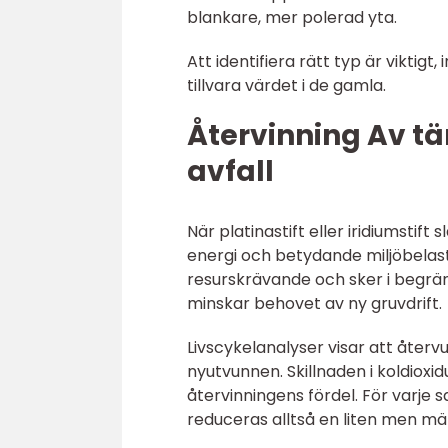
blankare, mer polerad yta.
Att identifiera rätt typ är viktigt
tillvara värdet i de gamla.
Återvinning Av tän
avfall
När platinastift eller iridiumstift
energi och betydande miljöbelastn
resurskrävande och sker i begrä
minskar behovet av ny gruvdrift.
Livscykelanalyser visar att åter
nyutvunnen. Skillnaden i koldioxi
återvinningens fördel. För varje sa
reduceras alltså en liten men m