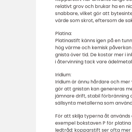
relativt grov och brukar ha en n
snabbare, vilket gör att bytesinte
värde som skrot, eftersom de sa
Platina:
Platinastift känns igen på en tunn
hög värme och kemisk påverkan bä
gnista över tid. De kostar mer i i
i återvinning tack vare ädelmetal
Iridium:
Iridium är ännu hårdare och mer v
gör att gnistan kan genereras me
jämnare drift, stabil förbränning 
sällsynta metallerna som används 
För att skilja typerna åt används 
exempel bokstaven P för platina o
ledtråd: kopparstift ser ofta mer