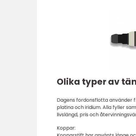
Olika typer av tä
Dagens fordonsflotta använder fr
platina och iridium. Alla fyller 
livslängd, pris och återvinningsvä
Koppar:
Kopparstift har använts länge och