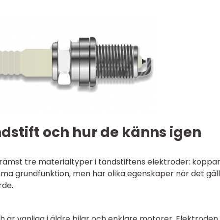
ndstift och hur de känns igen
ämst tre materialtyper i tändstiftens elektroder: koppar
samma grundfunktion, men har olika egenskaper när det gäl
rde.
 är vanliga i äldre bilar och enklare motorer. Elektroden