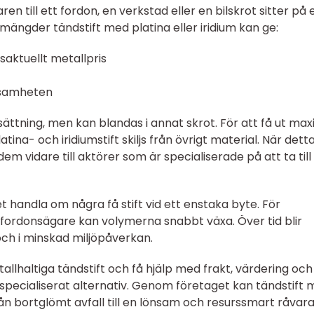
n till ett fordon, en verkstad eller en bilskrot sitter på 
mängder tändstift med platina eller iridium kan ge:
saktuellt metallpris
ksamheten
ättning, men kan blandas i annat skrot. För att få ut max
ina- och iridiumstift skiljs från övrigt material. När detta
 dem vidare till aktörer som är specialiserade på att ta till
t handla om några få stift vid ett enstaka byte. För
e fordonsägare kan volymerna snabbt växa. Över tid blir
och i minskad miljöpåverkan.
tallhaltiga tändstift och få hjälp med frakt, värdering och
specialiserat alternativ. Genom företaget kan tändstift
rån bortglömt avfall till en lönsam och resurssmart råvara