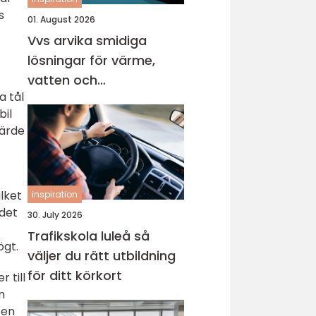
s
01. August 2026
Vvs arvika smidiga
lösningar för värme,
vatten och
a tål
inomhusklimat
bil
värde
lket
inspiration
 det
30. July 2026
Trafikskola luleå så
ögt.
väljer du rätt utbildning
för ditt körkort
 till
n
 en