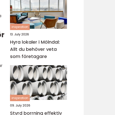
a
inspiration
ör
13. July 2026
Hyra lokaler i Mölndal:
Allt du behöver veta
som företagare
är
inspiration
09. July 2026
Styrd borrning effektiv