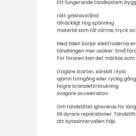
Ett fungerande tändsystem bygge
rätt gnistavstånd
tillräckligt hög spänning
material som tål värme, tryck o
Med tiden börjar elektroderna er
tändningen mer osäker. Små förä
För föraren kan det märkas som:
trögare starter, särskilt i kyla
ojämn tomgång eller ryckig gång
högre bränsleförbrukning
svagare acceleration
Om tändstiftet ignoreras för län
till dyrare reparationer. Tändstif
att bytesintervallen följs.