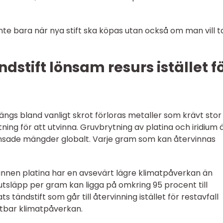
, inte bara när nya stift ska köpas utan också om man vill t
dstift lönsam resurs istället f
 slängs bland vanligt skrot förloras metaller som krävt stor
ing för att utvinna. Gruvbrytning av platina och iridium 
nsade mängder globalt. Varje gram som kan återvinnas
vunnen platina har en avsevärt lägre klimatpåverkan än
dutsläpp per gram kan ligga på omkring 95 procent till
ts tändstift som går till återvinning istället för restavfall
ätbar klimatpåverkan.