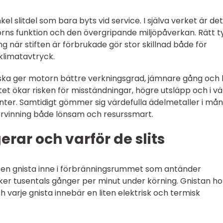
l slitdel som bara byts vid service. I själva verket är de
s funktion och den övergripande miljöpåverkan. Rätt t
g när stiften är förbrukade gör stor skillnad både för
klimatavtryck.
 ska ger motorn bättre verkningsgrad, jämnare gång och 
itet ökar risken för misständningar, högre utsläpp och i v
ter. Samtidigt gömmer sig värdefulla ädelmetaller i må
ervinning både lönsam och resurssmart.
erar och varför de slits
a en gnista inne i förbränningsrummet som antänder
ker tusentals gånger per minut under körning. Gnistan h
h varje gnista innebär en liten elektrisk och termisk