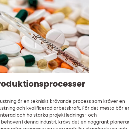
roduktionsprocesser
trustning är en tekniskt krävande process som kräver en
ustning och kvalificerad arbetskraft. För det mesta bör e
enterad och ha starka projektlednings- och
a behoven i denna industri, krävs det en noggrant planera
m genomför processerna som uppfyller standarderna och