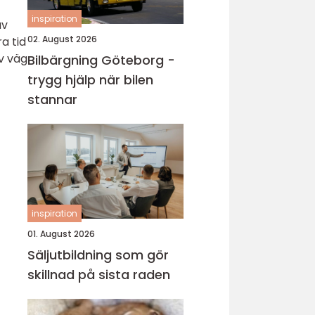
inspiration
av
02. August 2026
a tid
v väg
Bilbärgning Göteborg -
trygg hjälp när bilen
stannar
inspiration
01. August 2026
Säljutbildning som gör
skillnad på sista raden