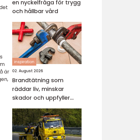
en nyckelfråga för trygg
 det
och hållbar vård
s
inspiration
om
å är
02. August 2026
gen,
Brandtätning som
räddar liv, minskar
skador och uppfyller
lagkrav