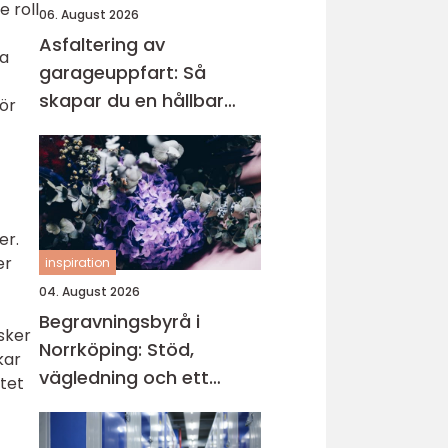
 roll
06. August 2026
Asfaltering av
ta
garageuppfart: Så
skapar du en hållbar
ör
och snygg infart
er.
er
inspiration
04. August 2026
Begravningsbyrå i
sker
Norrköping: Stöd,
kar
vägledning och ett
itet
värdigt avsked