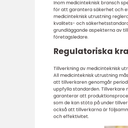
Inom medicinteknisk bransch spel
för att garantera säkerhet och eff
medicinteknisk utrustning reglera
kvalitets- och säkerhetsstandarde
grundläggande aspekterna av till
företagsledare.
Regulatoriska kr
Tillverkning av medicinteknisk u
All medicinteknisk utrustning må
att tillverkaren genomgår periodi
uppfylla standarden. Tillverkare
garanterar att produktionsprocess
som de kan stöta på under tillv
också att tillverkarna är följsamm
och effektivitet.