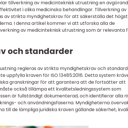
ar tillverkning av medicinteknisk utrustning en avgörande
ektivitet i olika medicinska behandlingar. Tillverkning av
s av strikta myndighetskrav för att säkerställa det högs
rna. I denna artikel kommer vi att utforska alla de
verkning av medicinteknisk utrustning som är relevanta f
av och standarder
trustning regleras av strikta myndighetskrav och standard
ste uppfylla kraven för ISO 13485:2016. Detta system kräv
ska granskningar för att garantera att de fortsätter att
 måste också tillämpa ett kvalitetsledningssystem som
en är fullständigt dokumenterad, och identifierar alla ri
erknings- och användningsfaserna. Myndigheterna överva
a till de lämpliga juridiska kraven gällande säkerhet, kval