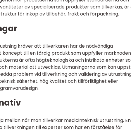
vantiteter av specialiserade produkter som tillverkas, är
truktur för inköp av tillbehör, frakt och förpackning.
ngar
rustning kräver att tillverkaren har de nödvändiga
t koncept till en färdig produkt som uppfyller marknaden
kterna är ofta högteknologiska och intrikata enheter s
 och material att utvecklas. Utmaningarna som kan uppst
sedda problem vid tillverkning och validering av utrustnin
knisk säkerhet, hög kvalitet och tillförlitlighet eller
ogramvarudesign.
nativ
lja mellan när man tillverkar medicinteknisk utrustning. En
a tillverkningen till experter som har en förståelse för