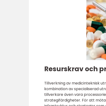
Resurskrav och p
Tillverkning av medicinteknisk u
kombination av specialiserad utr
tillverkare även vara processori
strategifärdigheter. För att möt
infrastruktur och strategier so