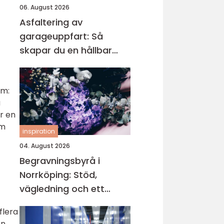
06. August 2026
Asfaltering av
garageuppfart: Så
skapar du en hållbar
och snygg infart
om:
a
er en
om
inspiration
04. August 2026
Begravningsbyrå i
Norrköping: Stöd,
vägledning och ett
värdigt avsked
flera
n.