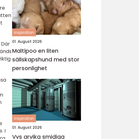
are
atten
tt
inspiration
01. August 2026
 Där
Maltipoo en liten
vänds
iktig
sällskapshund med stor
personlighet
ssa
om
n
inspiration
e
01. August 2026
. I
Vvs arvika smidiga
åra