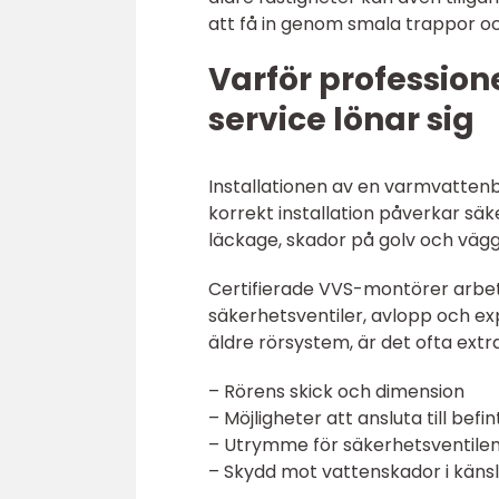
att få in genom smala trappor oc
Varför profession
service lönar sig
Installationen av en varmvattenb
korrekt installation påverkar säk
läckage, skador på golv och väg
Certifierade VVS-montörer arbet
säkerhetsventiler, avlopp och ex
äldre rörsystem, är det ofta extra
– Rörens skick och dimension
– Möjligheter att ansluta till befi
– Utrymme för säkerhetsventilens
– Skydd mot vattenskador i kän