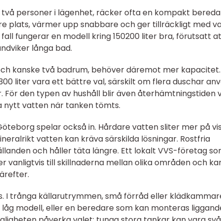
ll två personer i lägenhet, räcker ofta en kompakt bered
e plats, värmer upp snabbare och ger tillräckligt med v
 fall fungerar en modell kring 150200 liter bra, förutsatt a
ndviker långa bad.
r och kanske två badrum, behöver däremot mer kapacitet.
0 liter vara ett bättre val, särskilt om flera duschar an
 För den typen av hushåll blir även återhämtningstiden v
nytt vatten när tanken tömts.
 Göteborg spelar också in. Hårdare vatten sliter mer på vi
neralrikt vatten kan kräva särskilda lösningar. Rostfria
ållanden och håller täta längre. Ett lokalt VVS-företag s
r vanligtvis till skillnaderna mellan olika områden och ka
refter.
s. I trånga källarutrymmen, små förråd eller klädkammar
 låg modell, eller en beredare som kan monteras liggande
ngligheten påverka valet; tunga stora tankar kan vara sv