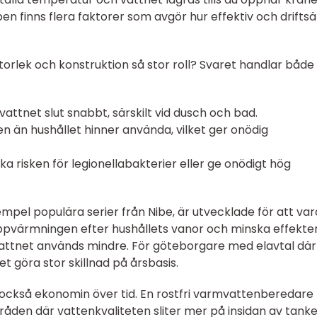
n finns flera faktorer som avgör hur effektiv och drifts
 storlek och konstruktion så stor roll? Svaret handlar båd
vattnet slut snabbt, särskilt vid dusch och bad.
en än hushållet hinner använda, vilket ger onödig
ka risken för legionellabakterier eller ge onödigt hög
mpel populära serier från Nibe, är utvecklade för att var
pvärmningen efter hushållets vanor och minska effekte
attnet används mindre. För göteborgare med elavtal där
t göra stor skillnad på årsbasis.
 också ekonomin över tid. En rostfri varmvattenberedare
områden där vattenkvaliteten sliter mer på insidan av tanke