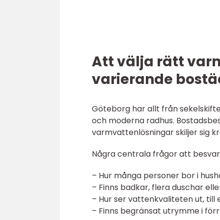
Att välja rätt va
varierande bostä
Göteborg har allt från sekelskif
och moderna radhus. Bostadsbest
varmvattenlösningar skiljer sig kra
Några centrala frågor att besvar
– Hur många personer bor i hushå
– Finns badkar, flera duschar ell
– Hur ser vattenkvaliteten ut, til
– Finns begränsat utrymme i förrå