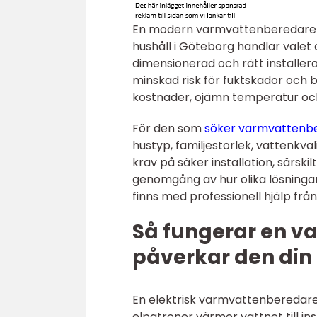
En modern varmvattenberedare 
hushåll i Göteborg handlar vale
dimensionerad och rätt installer
minskad risk för fuktskador och bak
kostnader, ojämn temperatur och 
För den som
söker varmvattenbe
hustyp, familjestorlek, vattenkva
krav på säker installation, särski
genomgång av hur olika lösningar
finns med professionell hjälp fr
Så fungerar en v
påverkar den din
En elektrisk varmvattenberedare ä
elpatroner värmer vattnet till in