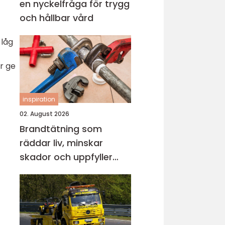
en nyckelfråga för trygg
och hållbar vård
 låg
r ge
inspiration
02. August 2026
Brandtätning som
räddar liv, minskar
skador och uppfyller
lagkrav