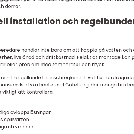
h dörrar.
ell installation och regelbunde
eredare handlar inte bara om att koppla på vatten och e
erhet, livslängd och driftkostnad. Felaktigt montage kan 
gar eller problem med temperatur och tryck.
ar efter gällande branschregler och vet hur rördragning
pansionskärl ska hanteras. I Göteborg, där många hus ha
 viktigt att kontrollera:
ntliga avloppslösningar
 spillvatten
sliga utrymmen