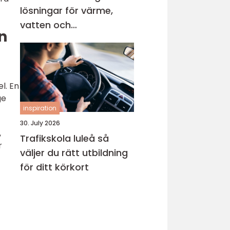
lösningar för värme,
vatten och
n
inomhusklimat
l. En
ge
inspiration
30. July 2026
,
Trafikskola luleå så
r
väljer du rätt utbildning
för ditt körkort