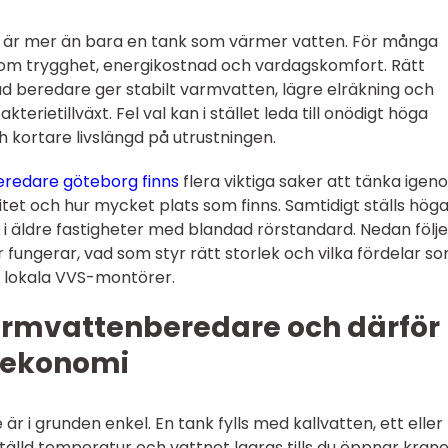
är mer än bara en tank som värmer vatten. För många
t om trygghet, energikostnad och vardagskomfort. Rätt
ad beredare ger stabilt varmvatten, lägre elräkning och
terietillväxt. Fel val kan i stället leda till onödigt höga
kortare livslängd på utrustningen.
redare göteborg finns
flera viktiga saker att tänka igen
litet och hur mycket plats som finns. Samtidigt ställs hög
lt i äldre fastigheter med blandad rörstandard. Nedan följ
 fungerar, vad som styr rätt storlek och vilka fördelar s
ån lokala VVS-montörer.
armvattenberedare och därför
 ekonomi
r i grunden enkel. En tank fylls med kallvatten, ett eller 
ställd temperatur och vattnet lagras tills du öppnar krane