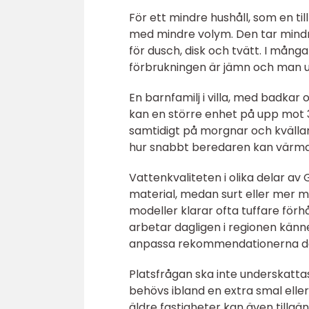
För ett mindre hushåll, som en ti
med mindre volym. Den tar mindr
för dusch, disk och tvätt. I många
förbrukningen är jämn och man u
En barnfamilj i villa, med badka
kan en större enhet på upp mot 30
samtidigt på morgnar och kvällar.
hur snabbt beredaren kan värma 
Vattenkvaliteten i olika delar av
material, medan surt eller mer mi
modeller klarar ofta tuffare förh
arbetar dagligen i regionen känne
anpassa rekommendationerna dä
Platsfrågan ska inte underskatta
behövs ibland en extra smal eller
äldre fastigheter kan även tillgä