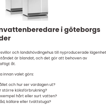
rmvattenberedare i göteborgs
der
tesvillor och landshövdingehus till nyproducerade lägenhe
åndet är blandat, och det gör att behoven av
ftigt åt.
a innan valet görs:
llet och hur ser vardagen ut?
er större köksförbrukning?
l exempel hårt eller surt vatten?
d, källare eller tvättstuga?