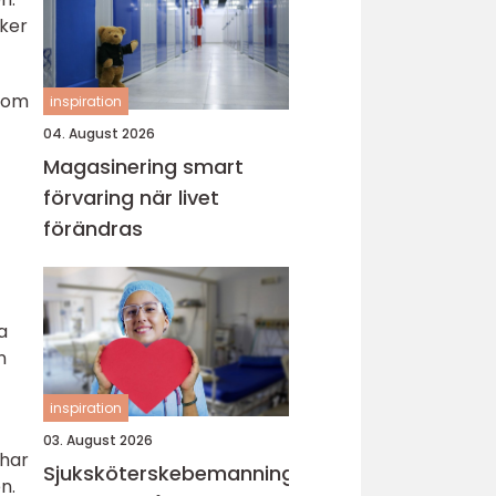
äker
e om
inspiration
04. August 2026
Magasinering smart
förvaring när livet
förändras
a
n
inspiration
03. August 2026
 har
Sjuksköterskebemanning
n.