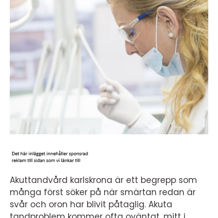
Akuttandvård karlskrona är ett begrepp som
många först söker på när smärtan redan är
svår och oron har blivit påtaglig. Akuta
tandproblem kommer ofta oväntat, mitt i