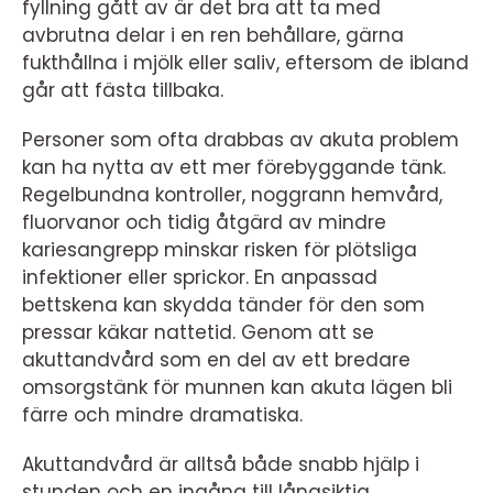
fyllning gått av är det bra att ta med
avbrutna delar i en ren behållare, gärna
fukthållna i mjölk eller saliv, eftersom de ibland
går att fästa tillbaka.
Personer som ofta drabbas av akuta problem
kan ha nytta av ett mer förebyggande tänk.
Regelbundna kontroller, noggrann hemvård,
fluorvanor och tidig åtgärd av mindre
kariesangrepp minskar risken för plötsliga
infektioner eller sprickor. En anpassad
bettskena kan skydda tänder för den som
pressar käkar nattetid. Genom att se
akuttandvård som en del av ett bredare
omsorgstänk för munnen kan akuta lägen bli
färre och mindre dramatiska.
Akuttandvård är alltså både snabb hjälp i
stunden och en ingång till långsiktig