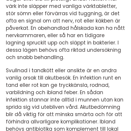
värk inte släpper med vanliga värktabletter,
stör sömn eller förvärras vid tuggning, är det
ofta en signal om att nerv, rot eller käkben är
påverkat. En obehandlad hålskada kan ha nått
nervkammaren, eller så har en tidigare
lagning spruckit upp och släppt in bakterier. I
dessa lägen behövs ofta riktad undersökning
och snabb behandling.
Svullnad i tandkött eller ansikte är en andra
vanlig orsak till akutbesök. En infektion runt en
tand eller rot kan ge tryckkänsla, rodnad,
varbildning och ibland feber. En sådan
infektion stannar inte alltid i munnen utan kan
sprida sig vid utebliven vård. Akutbedömning
blir då viktig för att minska smärta och för att
förhindra allvarligare komplikationer. Ibland
behövs antibiotika som komplement till lokal