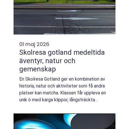
01 maj 2026
Skolresa gotland medeltida
äventyr, natur och
gemenskap
En Skolresa Gotland ger en kombination av
historia, natur och aktiviteter som få andra
platser kan matcha. Klassen får uppleva en
unik ö med karga klippor, långsträckta
stränder, medeltida ringmur och en
stadskärna som känns som en historiebok.
Samti...