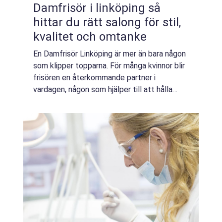
Damfrisör i linköping så
hittar du rätt salong för stil,
kvalitet och omtanke
En Damfrisör Linköping är mer än bara någon
som klipper topparna. För många kvinnor blir
frisören en återkommande partner i
vardagen, någon som hjälper till att hålla
stilen uppdaterad, håret friskt och
självförtroendet på topp. I en stad som
Linköpi...