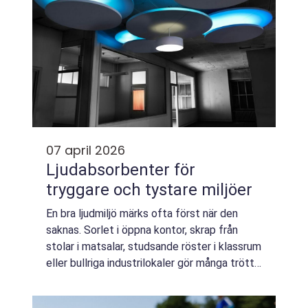
07 april 2026
Ljudabsorbenter för
tryggare och tystare miljöer
En bra ljudmiljö märks ofta först när den
saknas. Sorlet i öppna kontor, skrap från
stolar i matsalar, studsande röster i klassrum
eller bullriga industrilokaler gör många trötta
och stressade. Här spelar ljudabsorbenter en
avgörande roll. De minskar...