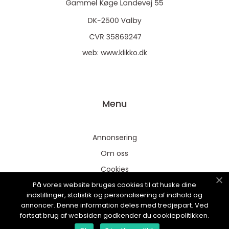
web:
www.klikko.dk
Menu
Annonsering
Om oss
Cookies
På vores website bruges cookies til at huske dine
Kontakta oss
indstillinger, statistik og personalisering af indhold og
Sitemap
annoncer. Denne information deles med tredjepart. Ved
fortsat brug af websiden godkender du cookiepolitikken.