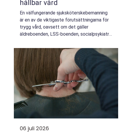
hållbar vård
En välfungerande sjuksköterskebemanning
är en av de viktigaste förutsättningarna för
trygg vård, oavsett om det gäller
äldreboenden, LSS-boenden, socialpsykiatri
eller ordinärt boende. När rätt kompetens
finns på plats, i rätt tid, minskar risken för...
06 juli 2026