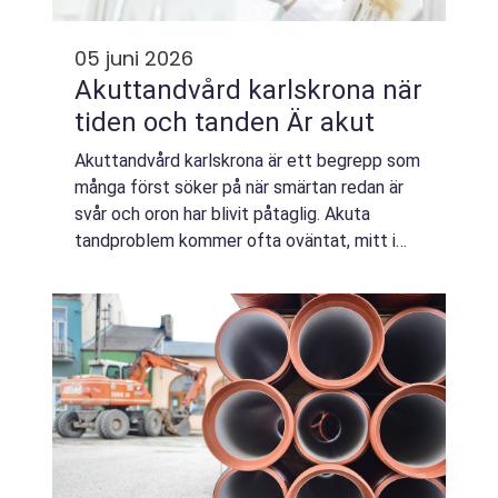
05 juni 2026
Akuttandvård karlskrona när
tiden och tanden Är akut
Akuttandvård karlskrona är ett begrepp som
många först söker på när smärtan redan är
svår och oron har blivit påtaglig. Akuta
tandproblem kommer ofta oväntat, mitt i
vardagen, och kring karlskrona finns det
tandvårdsmottagningar som är vana vid att
t...