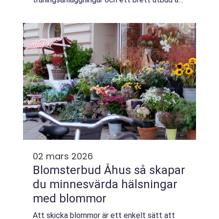
boende och mat gör området attraktivt för
både vardagsspelare och elit. För den som
söker...
02 mars 2026
Blomsterbud Åhus så skapar
du minnesvärda hälsningar
med blommor
Att skicka blommor är ett enkelt sätt att