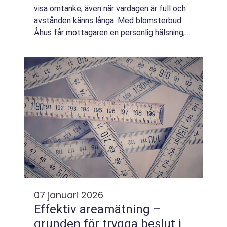
visa omtanke, även när vardagen är full och
avstånden känns långa. Med blomsterbud
Åhus får mottagaren en personlig hälsning,
levererad direkt till dörren, arbetsplatsen
eller kyrkan. För många handlar det in...
07 januari 2026
Effektiv areamätning –
grunden för trygga beslut i