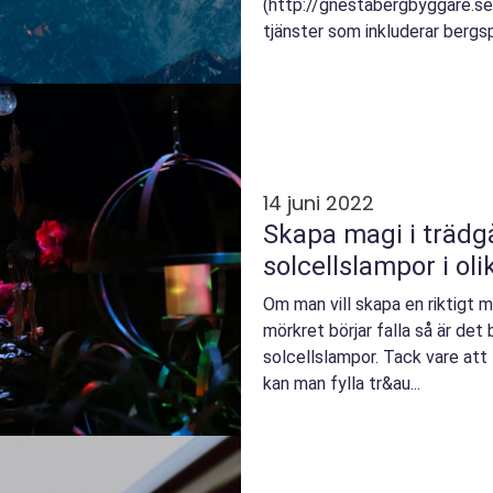
(http://gnestabergbyggare.se/
tjänster som inkluderar bergsp
14 juni 2022
Skapa magi i träd
solcellslampor i ol
Om man vill skapa en riktigt m
mörkret börjar falla så är det 
solcellslampor. Tack vare att 
kan man fylla tr&au...