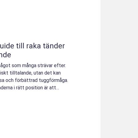
uide till raka tänder
ende
något som många strävar efter.
iskt tilltalande, utan det kan
älsa och förbättrad tuggförmåga.
derna i rätt position är att