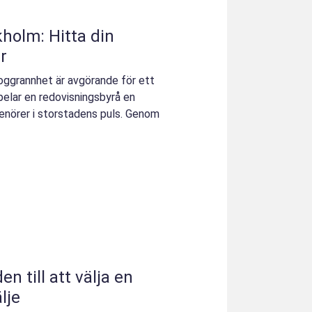
holm: Hitta din
r
noggrannhet är avgörande för ett
elar en redovisningsbyrå en
renörer i storstadens puls. Genom
n till att välja en
lje