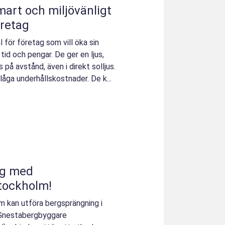
mart och miljövänligt
företag
l för företag som vill öka sin
tid och pengar. De ger en ljus,
 på avstånd, även i direkt solljus.
låga underhållskostnader. De k...
rg med
tockholm!
m kan utföra bergsprängning i
 Gnestabergbyggare